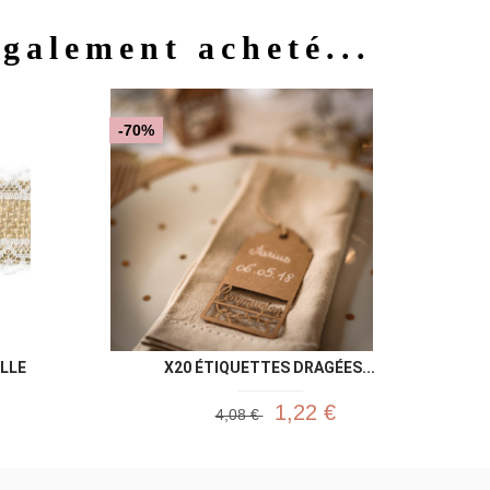
également acheté...
u rapide
Aperçu rapide

-70%
LLE
X20 ÉTIQUETTES DRAGÉES...
1,22 €
4,08 €