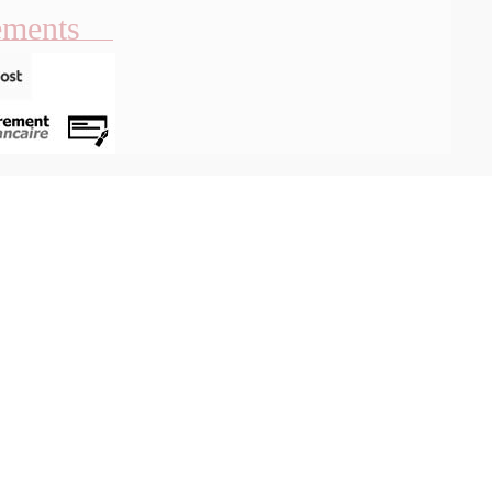
ements
Aperçu rapide
