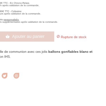
99€ TTC - En Chrono-Relais.
2h après validation de la commande.
,99€ TTC - Colissimo
ours après validation de la commande.
uits
personnalisés
,
rs supplémentaires après validation de la commande.
Ajouter au panier


Rupture de stock
lle de communion avec ces jolis
ballons gonflables blanc et
ion IHS.
rtager
Tweet
Pinterest