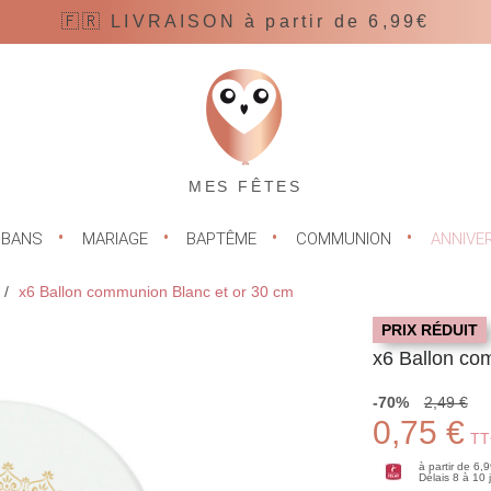
🇫🇷 LIVRAISON à partir de 6,99€
MES FÊTES
UBANS
MARIAGE
BAPTÊME
COMMUNION
ANNIVE
x6 Ballon communion Blanc et or 30 cm
PRIX RÉDUIT
x6 Ballon co
-70%
2,49 €
0,75 €
TT
à partir de 6,
Délais 8 à 10