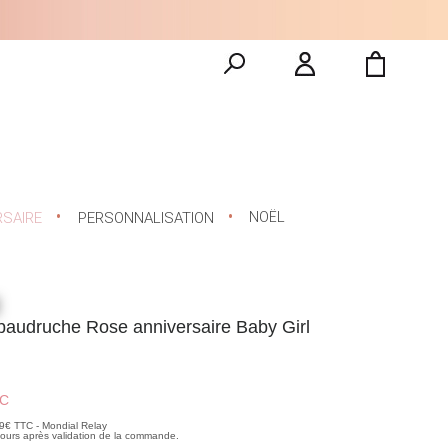
NOËL
RSAIRE
PERSONNALISATION
 baudruche Rose anniversaire Baby Girl
C
99€ TTC - Mondial Relay
 jours après validation de la commande.