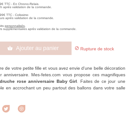
99€ TTC - En Chrono-Relais.
2h après validation de la commande.
,99€ TTC - Colissimo
ours après validation de la commande.
uits
personnalisés
,
rs supplémentaires après validation de la commande.
Ajouter au panier


Rupture de stock
ire de votre petite fille et vous avez envie d'une belle décoration
r anniversaire. Mes-fetes.com vous propose ces magnifiques
druche rose anniversaire Baby Girl
. Faites de ce jour une
ble en accrochant un peu partout des ballons dans votre salle
rtager
Tweet
Pinterest