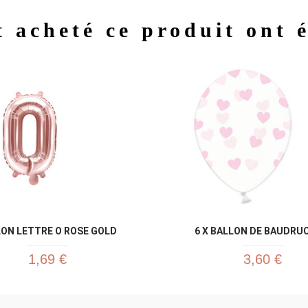
t acheté ce produit ont 
Aperçu rapide
Aperç


ON LETTRE O ROSE GOLD
6 X BALLON DE BAUDRUC
1,69 €
3,60 €