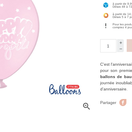
à partir de 9,
Délais 48 à 7
à partir de 14
Délais 5 à 7 j
Pour les prod
comptez 4 jou
C'est l'anniversa
pour son premie
ballons de bau
journée inoublia
d'anniversaire.
Pa
Partager
