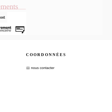
ements
COORDONNÉES
nous contacter
email