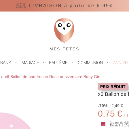
🇫🇷 LIVRAISON à partir de 6,99€
MES FÊTES
UBANS
MARIAGE
BAPTÊME
COMMUNION
ANNIVE
x6 Ballon de baudruche Rose anniversaire Baby Girl
PRIX RÉDUIT
x6 Ballon de
-70%
2,49 €
0,75 €
TT
à partir de 6,
Délais 8 à 10