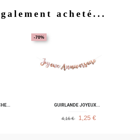
également acheté...
u rapide
Aperçu rapide

-70%
HE...
GUIRLANDE JOYEUX...
1,25 €
4,16 €