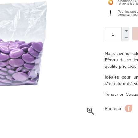
à partir de 14
Délais 5 à 7 j
Pour les prod
comptez 4 jou
Nous avons sél
Pécou
de couleu
qualité prix ave
Idéales pour u
s'adapteront à vo
Teneur en Caca
Pa
Partager
