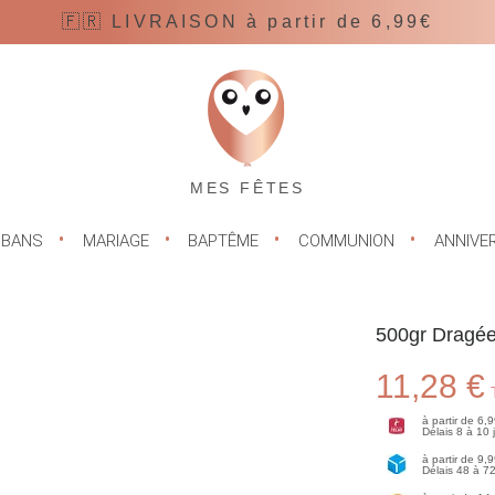
🇫🇷 LIVRAISON à partir de 6,99€
MES FÊTES
UBANS
MARIAGE
BAPTÊME
COMMUNION
ANNIVE
500gr Dragée
11,28 €
à partir de 6,
Délais 8 à 10
à partir de 9,
Délais 48 à 7