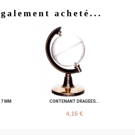
également acheté...
u rapide
Aperçu rapide

 7 MM
CONTENANT DRAGÉES...
4,16 €