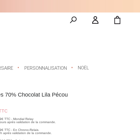
NOËL
RSAIRE
PERSONNALISATION
s 70% Chocolat Lila Pécou
TTC
99€ TTC - Mondial Relay
 jours après validation de la commande.
99€ TTC - En Chrono-Relais.
2h après validation de la commande.