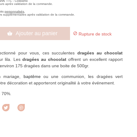
,99€ TTC - Colissimo
ours après validation de la commande.
uits
personnalisés
,
rs supplémentaires après validation de la commande.
Ajouter au panier


Rupture de stock
ectionné pour vous, ces succulentes
dragées au chocolat
r lila. Les
dragées au chocolat
offrent un excellent rapport
c environ 175 dragées dans une boite de 500gr.
n mariage,
baptême
ou une communion, les dragées vert
tre décoration et apporteront originalité à votre événement.
o 70%.
rtager
Tweet
Pinterest