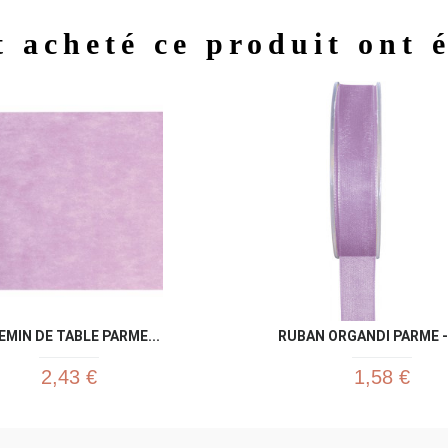
t acheté ce produit ont 
Aperçu rapide
Aperç


EMIN DE TABLE PARME...
RUBAN ORGANDI PARME -
2,43 €
1,58 €