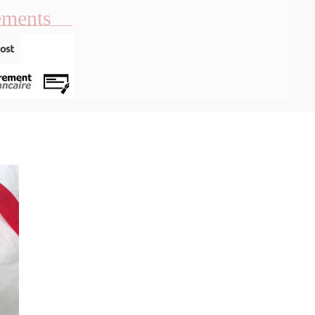
ements
u rapide
Aperçu rapide
