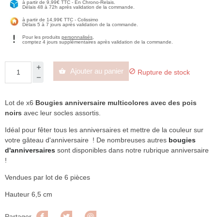
à partir de 9,99€ TTC - En Chrono-Relais.
Délais 48 à 72h après validation de la commande.
à partir de 14,99€ TTC - Colissimo
Délais 5 à 7 jours après validation de la commande.
Pour les produits
personnalisés
,
comptez 4 jours supplémentaires après validation de la commande.
Ajouter au panier


Rupture de stock
Lot de x6
Bougies anniversaire multicolores avec des pois
noirs
avec leur socles assortis.
Idéal pour fêter tous les anniversaires et mettre de la couleur sur
votre gâteau d'anniversaire ! De nombreuses autres
bougies
d'anniversaires
sont disponibles dans notre rubrique anniversaire
!
Vendues par lot de 6 pièces
Hauteur 6,5 cm
Partager
Tweet
Pinterest
Partager