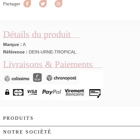
Partager
Tweet
Pinterest
Partager
Détails du produit
Marque :
A
Référence :
DEIN-URNE-TROPICAL
Livraisons & Paiements
PRODUITS

NOTRE SOCIÉTÉ
