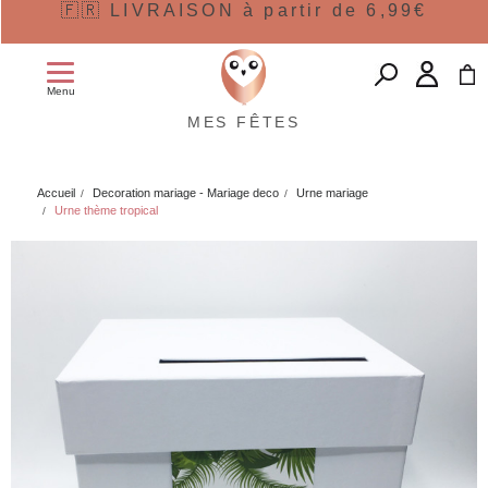
🇫🇷 LIVRAISON à partir de 6,99€
Menu
MES FÊTES
Accueil
Decoration mariage - Mariage deco
Urne mariage
Urne thème tropical