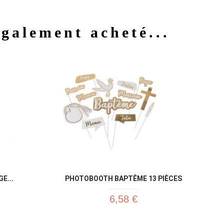
également acheté...
u rapide
Aperçu rapide

E...
PHOTOBOOTH BAPTÊME 13 PIÈCES
6,58 €