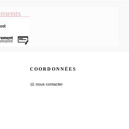
ements
COORDONNÉES
nous contacter
email