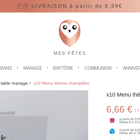
🇫🇷 LIVRAISON à partir de 6,99€
MES FÊTES
UBANS
MARIAGE
BAPTÊME
COMMUNION
ANNIVE
 table mariage
x10 Menu thème champêtre
x10 Menu th
6,66 €
TT
à partir de 6,
Délais 8 à 10
à partir de 9,
Délais 48 à 7