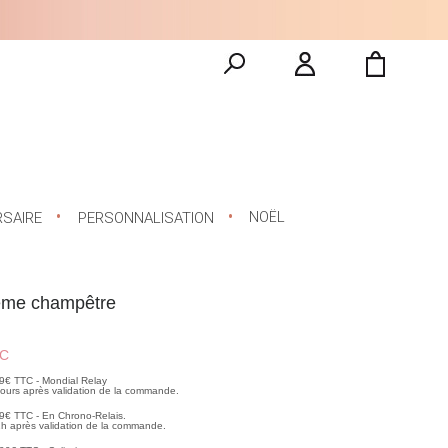
NOËL
RSAIRE
PERSONNALISATION
ème champêtre
C
99€ TTC - Mondial Relay
 jours après validation de la commande.
99€ TTC - En Chrono-Relais.
2h après validation de la commande.