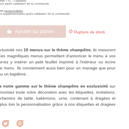
,99€ TTC - Colissimo
ours après validation de la commande.
uits
personnalisés
,
rs supplémentaires après validation de la commande.
Ajouter au panier


Rupture de stock
clusivité nos
10 menus sur le thème champêtre
, ils mesurent
Ces magnifiques menus permettent d'annoncer le menu à vos
rrez y insérer un petit feuillet imprimé à l'intérieur ou écrire
le menu. Ils conviennent aussi bien pour un mariage que pour
ou un baptême...
e notre gamme sur le thème champêtre en exclusivité
sur
monisez toute votre décoration avec les étiquettes, invitations,
chemins de table, kakémono, urne, contenant à dragées et
lus loin la personnalisation grâce à nos étiquettes et dragées
rtager
Tweet
Pinterest