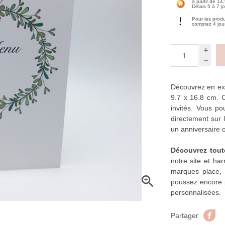
à partir de 14
Délais 5 à 7 j
Pour les prod
comptez 4 jou
Découvrez en ex
9.7 x 16.8 cm. 
invités. Vous pou
directement sur 
un anniversaire 
Découvrez tout
notre site et har
marques place, 

poussez encore p
personnalisées.
Pa
Partager