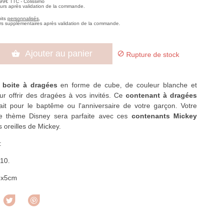
,99€ TTC - Colissimo
ours après validation de la commande.
uits
personnalisés
,
rs supplémentaires après validation de la commande.
Ajouter au panier


Rupture de stock
e
boite à dragées
en forme de cube, de couleur blanche et
ur offrir des dragées à vos invités. Ce
contenant à dragées
fait pour le baptême ou l'anniversaire de votre garçon. Votre
le thème Disney sera parfaite avec ces
contenants Mickey
 oreilles de Mickey.
:
 10.
5x5cm
rtager
Tweet
Pinterest