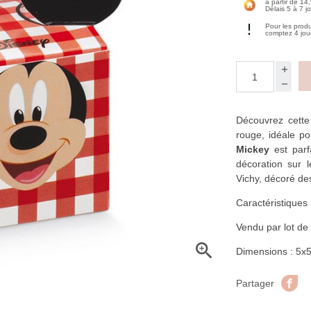
à partir de 14
Délais 5 à 7 j
Pour les prod
comptez 4 jou
Découvrez cett
rouge, idéale po
Mickey
est par
décoration sur 
Vichy, décoré des
Caractéristiques 
Vendu par lot de

Dimensions : 5x
Pa
Partager