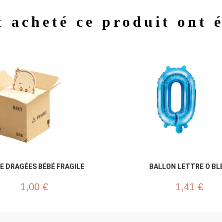
t acheté ce produit ont 
Aperçu rapide
Aperç


E DRAGÉES BÉBÉ FRAGILE
BALLON LETTRE O BL
1,00 €
1,41 €