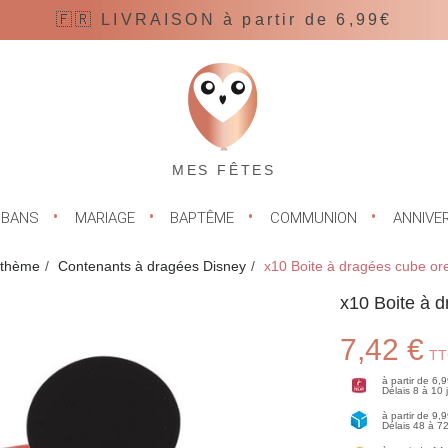
🇫🇷 LIVRAISON à partir de 6,99€
MES FÊTES
UBANS
MARIAGE
BAPTÊME
COMMUNION
ANNIVE
 thème
Contenants à dragées Disney
x10 Boite à dragées cube ore
x10 Boite à d
7,42 €
TT
à partir de 6,
Délais 8 à 10
à partir de 9,
Délais 48 à 7