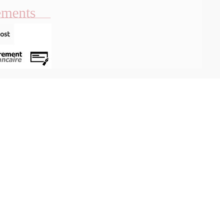
ements
Aperçu rapide
