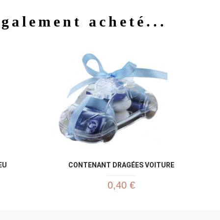
également acheté...
u rapide
Aperçu rapide

EU
CONTENANT DRAGÉES VOITURE
0,40 €