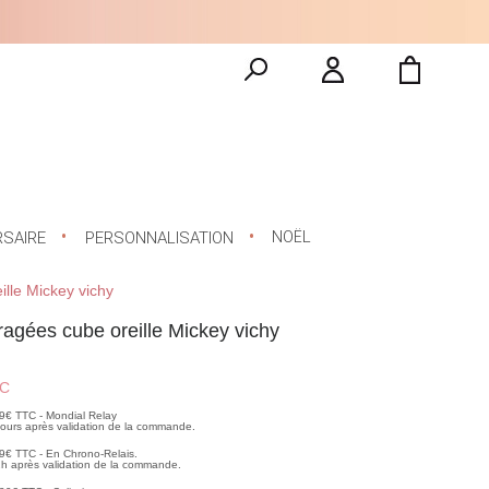
NOËL
RSAIRE
PERSONNALISATION
ille Mickey vichy
ragées cube oreille Mickey vichy
C
99€ TTC - Mondial Relay
 jours après validation de la commande.
99€ TTC - En Chrono-Relais.
2h après validation de la commande.