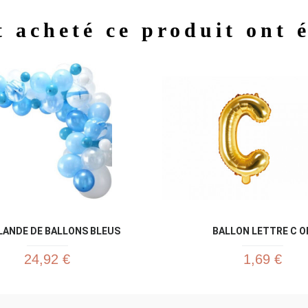
t acheté ce produit ont 
Aperçu rapide
Aperç


LANDE DE BALLONS BLEUS
BALLON LETTRE C O
24,92 €
1,69 €