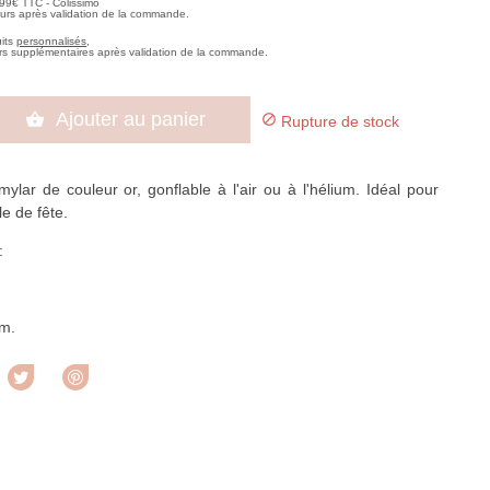
,99€ TTC - Colissimo
ours après validation de la commande.
uits
personnalisés
,
rs supplémentaires après validation de la commande.
Ajouter au panier


Rupture de stock
ylar de couleur or, gonflable à l'air ou à l'hélium. Idéal pour
le de fête.
 :
cm.
rtager
Tweet
Pinterest