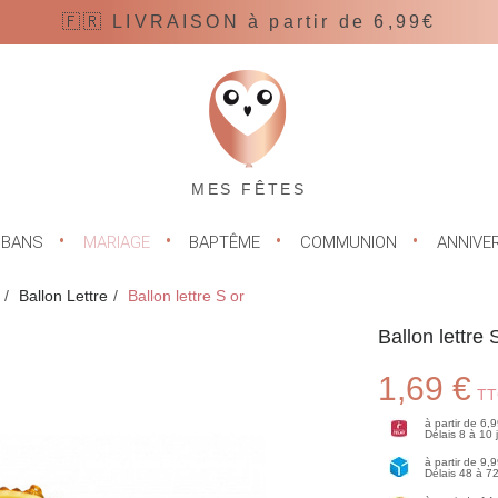
🇫🇷 LIVRAISON à partir de 6,99€
MES FÊTES
UBANS
MARIAGE
BAPTÊME
COMMUNION
ANNIVE
Ballon Lettre
Ballon lettre S or
Ballon lettre 
1,69 €
TT
à partir de 6,
Délais 8 à 10
à partir de 9,
Délais 48 à 7