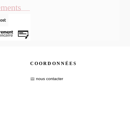
ements
COORDONNÉES
nous contacter
email