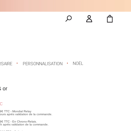
NOËL
RSAIRE
PERSONNALISATION
S or
C
99€ TTC - Mondial Relay
 jours après validation de la commande.
99€ TTC - En Chrono-Relais.
2h après validation de la commande.