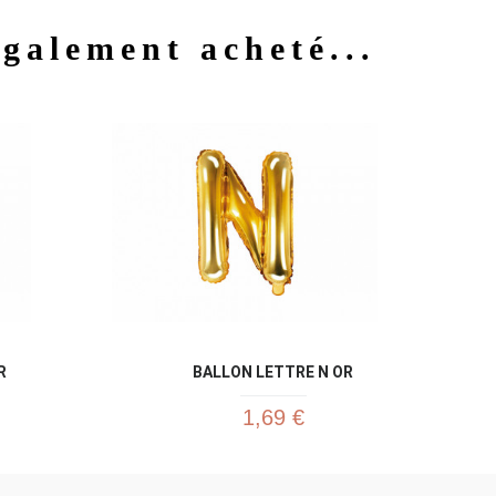
également acheté...
u rapide
Aperçu rapide

R
BALLON LETTRE N OR
1,69 €