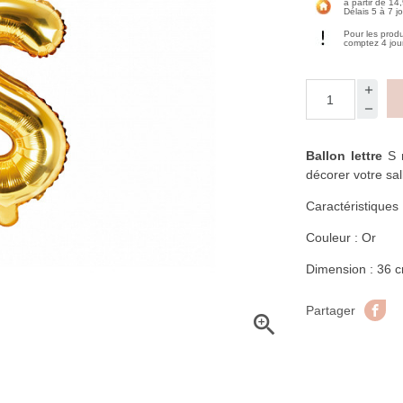
à partir de 14
Délais 5 à 7 j
Pour les prod
comptez 4 jou
Ballon lettre
S m
décorer votre sal
Caractéristiques
Couleur : Or
Dimension : 36 
Pa
Partager
