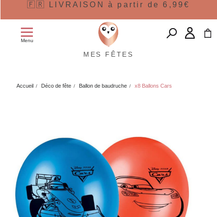
🇫🇷 LIVRAISON à partir de 6,99€
Menu
MES FÊTES
Accueil
Déco de fête
Ballon de baudruche
x8 Ballons Cars