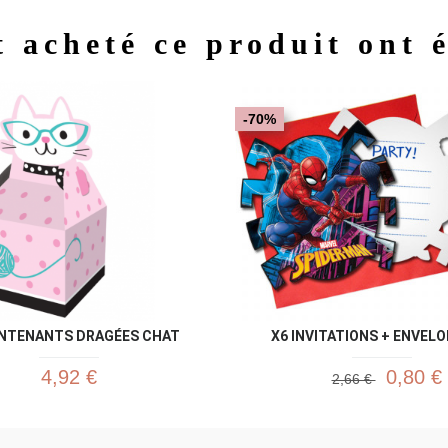
t acheté ce produit ont 
Aperçu rapide
Aperç


-70%
NTENANTS DRAGÉES CHAT
X6 INVITATIONS + ENVELO
4,92 €
0,80 €
2,66 €