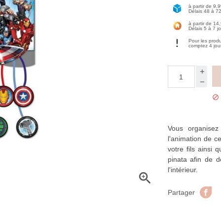
à partir de 9,
Délais 48 à 7
à partir de 14
Délais 5 à 7 j
Pour les prod
comptez 4 jou

Vous organisez 
l'animation de c
votre fils ainsi 
pinata afin de d
l'intérieur.

Pa
Partager