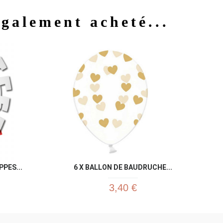
également acheté...
u rapide
Aperçu rapide

PPES...
6 X BALLON DE BAUDRUCHE...
3,40 €