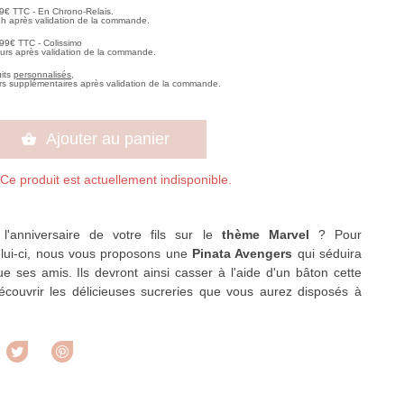
99€ TTC - En Chrono-Relais.
2h après validation de la commande.
,99€ TTC - Colissimo
ours après validation de la commande.
uits
personnalisés
,
rs supplémentaires après validation de la commande.
Ajouter au panier

Ce produit est actuellement indisponible.
l'anniversaire de votre fils sur le
thème Marvel
? Pour
elui-ci, nous vous proposons une
Pinata Avengers
qui séduira
que ses amis. Ils devront ainsi casser à l'aide d'un bâton cette
écouvrir les délicieuses sucreries que vous aurez disposés à
rtager
Tweet
Pinterest