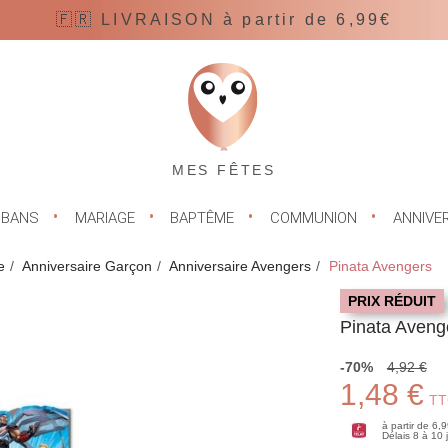
🇫🇷 LIVRAISON à partir de 6,99€
MES FÊTES
UBANS
MARIAGE
BAPTÊME
COMMUNION
ANNIVE
e
Anniversaire Garçon
Anniversaire Avengers
Pinata Avengers
PRIX RÉDUIT
Pinata Aveng
-70%
4,92 €
1,48 €
TT
à partir de 6,
Délais 8 à 10