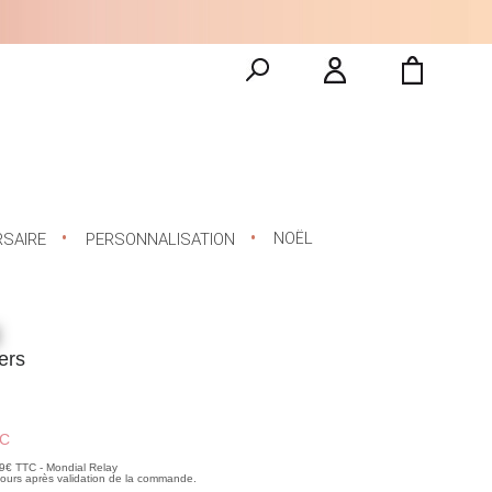
NOËL
RSAIRE
PERSONNALISATION
ers
C
99€ TTC - Mondial Relay
 jours après validation de la commande.