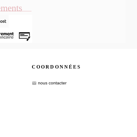
ements
COORDONNÉES
nous contacter
email