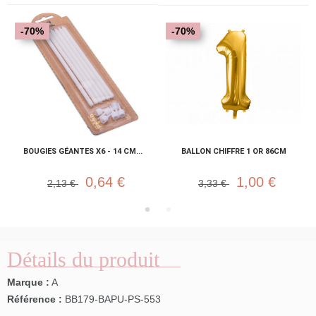
-70%
-70%
BOUGIES GÉANTES X6 - 14 CM...
BALLON CHIFFRE 1 OR 86CM
0,64 €
1,00 €
2,13 €
3,33 €
Détails du produit
Marque :
A
Référence :
BB179-BAPU-PS-553