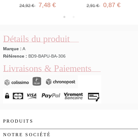
7,48 €
0,87 €
24,92 €
2,91 €
Détails du produit
Marque :
A
Référence :
BD9-BAPU-BA-306
Livraisons & Paiements
PRODUITS

NOTRE SOCIÉTÉ
