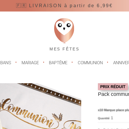
🇫🇷 LIVRAISON à partir de 6,99€
MES FÊTES
UBANS
MARIAGE
BAPTÊME
COMMUNION
ANNIVE
PRIX RÉDUIT
Pack communi
x10 Marque place pl
1
Quantité