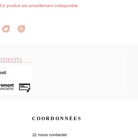
Ce produit est actuellement indisponible.
rtager
Tweet
Pinterest
ements
COORDONNÉES
nous contacter
email