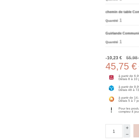
chemin de table Co
1
Quantité
Guirlande Communi
1
Quantité
-10,23 €
55,98 
45,75 €
à partir de 6,
Délais 8 à 10
à partir de 9,
Délais 48 à 7
à partir de 14
Délais 5 à 7 j
Pour les prod
comptez 4 jou