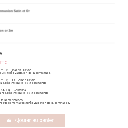
mmunion Satin et Or
on or 2m
€
TTC
99€ TTC - Mondial Relay
 jours après validation de la commande.
99€ TTC - En Chrono-Relais.
2h après validation de la commande.
,99€ TTC - Colissimo
ours après validation de la commande.
uits
personnalisés
,
rs supplémentaires après validation de la commande.
Ajouter au panier
