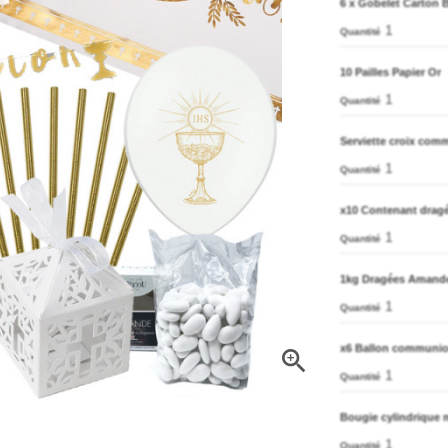
6 x Gobelet Carton B
1
Quantité
10 Pailles Papier Or
1
Quantité
Serviette croix com
1
Quantité
x10 Contenant dragé
1
Quantité
1kg Dragées Amande
1
Quantité
x6 Ballon communion

1
Quantité
Bougie cylindrique m
1
Quantité