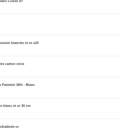
lanc Liseré Or
munion blanche et or x20
es carton croix
 Parimini 38% - Blanc
 blanc et or 30 cm
étallisée or