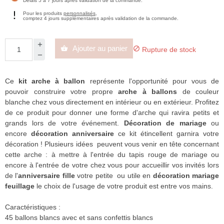
Délais 5 à 7 jours après validation de la commande.
Pour les produits
personnalisés
,
comptez 4 jours supplémentaires après validation de la commande.
Ajouter au panier


Rupture de stock
Ce
kit arche à ballon
représente l'opportunité pour vous de
pouvoir construire votre propre
arche à ballons
de couleur
blanche chez vous directement en intérieur ou en extérieur. Profitez
de ce produit pour donner une forme d'arche qui ravira petits et
grands lors de votre événement.
Décoration de mariage
ou
encore
décoration anniversaire
ce kit étincellent garnira votre
décoration ! Plusieurs idées peuvent vous venir en tête concernant
cette arche : à mettre à l'entrée du tapis rouge de mariage ou
encore à l'entrée de votre chez vous pour accueillir vos invités lors
de l'
anniversaire fille
votre petite ou utile en
décoration mariage
feuillage
le choix de l'usage de votre produit est entre vos mains.
Caractéristiques :
45 ballons blancs avec et sans confettis blancs