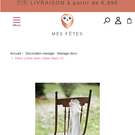
🇫🇷 LIVRAISON à partir de 6,99€
Menu
MES FÊTES
Accueil
Decoration mariage - Mariage deco
Fleur crème avec ruban blanc x2