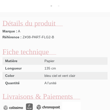
Détails du produit
Marque :
A
Référence :
Z#38-PART-FLG2-B
Fiche technique
Matière
Papier
Longueur
135 cm
Color
bleu ciel et vert clair
Quantité
A l'unité
Livraisons & Paiements