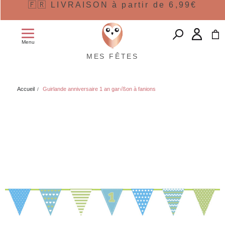
🇫🇷 LIVRAISON à partir de 6,99€
Menu
MES FÊTES
Accueil
Guirlande anniversaire 1 an gar√ßon à fanions