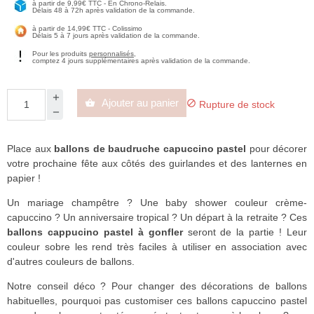
à partir de 9,99€ TTC - En Chrono-Relais.
Délais 48 à 72h après validation de la commande.
à partir de 14,99€ TTC - Colissimo
Délais 5 à 7 jours après validation de la commande.
Pour les produits
personnalisés
,
comptez 4 jours supplémentaires après validation de la commande.
Ajouter au panier


Rupture de stock
Place aux
ballons de baudruche capuccino pastel
pour décorer
votre prochaine fête aux côtés des guirlandes et des lanternes en
papier !
Un mariage champêtre ? Une baby shower couleur crème-
capuccino ? Un anniversaire tropical ? Un départ à la retraite ? Ces
ballons cappucino pastel à gonfler
seront de la partie ! Leur
couleur sobre les rend très faciles à utiliser en association avec
d'autres couleurs de ballons.
Notre conseil déco ? Pour changer des décorations de ballons
habituelles, pourquoi pas customiser ces ballons capuccino pastel