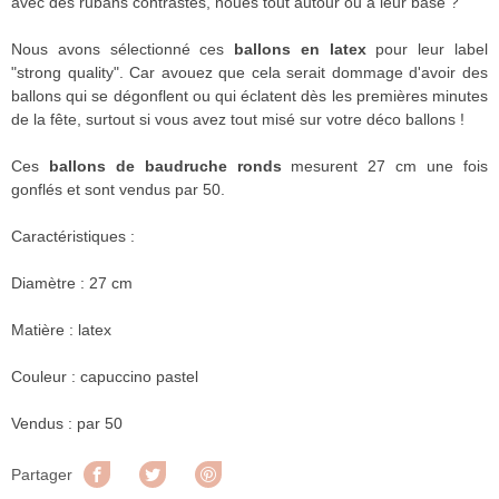
avec des rubans contrastés, noués tout autour ou à leur base ?
Nous avons sélectionné ces
ballons en latex
pour leur label
"strong quality". Car avouez que cela serait dommage d'avoir des
ballons qui se dégonflent ou qui éclatent dès les premières minutes
de la fête, surtout si vous avez tout misé sur votre déco ballons !
Ces
ballons de baudruche ronds
mesurent 27 cm une fois
gonflés et sont vendus par 50.
Caractéristiques :
Diamètre : 27 cm
Matière : latex
Couleur : capuccino pastel
Vendus : par 50
Partager
Tweet
Pinterest
Partager