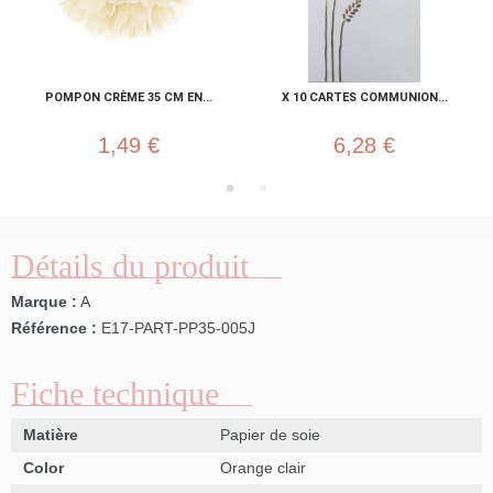
POMPON CRÈME 35 CM EN...
X 10 CARTES COMMUNION...
1,49 €
6,28 €
Détails du produit
Marque :
A
Référence :
E17-PART-PP35-005J
Fiche technique
Matière
Papier de soie
Color
Orange clair