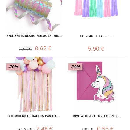
SERPENTIN BLANC HOLOGRAPHIC...
GUIRLANDE TASSEL...
0,62 €
5,90 €
2,08 €
-70%
-70%
KIT RIDEAU ET BALLON PASTEL...
INVITATIONS + ENVELOPPES...
7,48 €
0,55 €
24,92 €
1,83 €