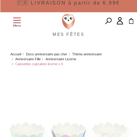
🇫🇷 LIVRAISON à partir de 6,99€
Menu
MES FÊTES
Accueil
Deco anniversaire pas cher
Thème anniversaire
Anniversaire Fille
Anniversaire Licorne
Caissettes cupcakes licorne x 6