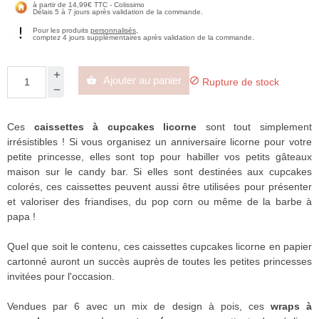
à partir de 14,99€ TTC - Colissimo
Délais 5 à 7 jours après validation de la commande.
Pour les produits
personnalisés
,
comptez 4 jours supplémentaires après validation de la commande.
Ajouter au panier


Rupture de stock
Ces
caissettes à cupcakes licorne
sont tout simplement
irrésistibles ! Si vous organisez un anniversaire licorne pour votre
petite princesse, elles sont top pour habiller vos petits gâteaux
maison sur le candy bar. Si elles sont destinées aux cupcakes
colorés, ces caissettes peuvent aussi être utilisées pour présenter
et valoriser des friandises, du pop corn ou même de la barbe à
papa !
Quel que soit le contenu, ces caissettes cupcakes licorne en papier
cartonné auront un succès auprès de toutes les petites princesses
invitées pour l'occasion.
Vendues par 6 avec un mix de design à pois, ces
wraps à