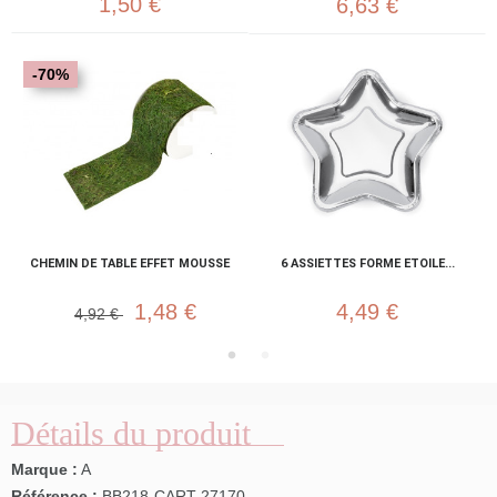
1,50 €
6,63 €
-70%
CHEMIN DE TABLE EFFET MOUSSE
6 ASSIETTES FORME ETOILE...
1,48 €
4,49 €
4,92 €
Détails du produit
Marque :
A
Référence :
BB218-CART-27170