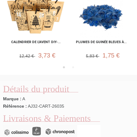
CALENDRIER DE L'AVENT DIY-...
PLUMES DE GUINÉE BLEUES À...
3,73 €
1,75 €
12,42 €
5,83 €
Détails du produit
Marque :
A
Référence :
AJ32-CART-26035
Livraisons & Paiements