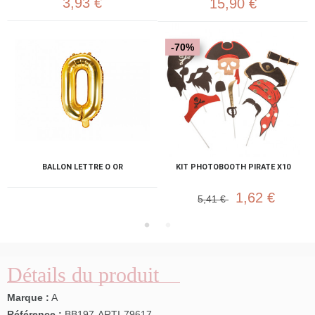
3,93 €
15,90 €
-70%
BALLON LETTRE O OR
KIT PHOTOBOOTH PIRATE X10
1,62 €
5,41 €
Détails du produit
Marque :
A
Référence :
BB197-ARTI-79617