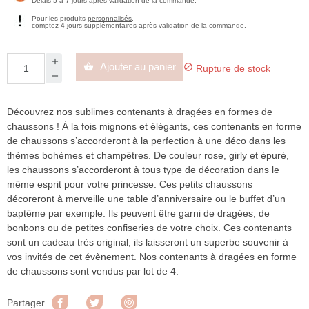
Délais 5 à 7 jours après validation de la commande.
Pour les produits
personnalisés
,
comptez 4 jours supplémentaires après validation de la commande.
Ajouter au panier


Rupture de stock
Découvrez nos sublimes contenants à dragées en formes de
chaussons ! À la fois mignons et élégants, ces contenants en forme
de chaussons s’accorderont à la perfection à une déco dans les
thèmes bohèmes et champêtres. De couleur rose, girly et épuré,
les chaussons s’accorderont à tous type de décoration dans le
même esprit pour votre princesse. Ces petits chaussons
décoreront à merveille une table d’anniversaire ou le buffet d’un
baptême par exemple. Ils peuvent être garni de dragées, de
bonbons ou de petites confiseries de votre choix. Ces contenants
sont un cadeau très original, ils laisseront un superbe souvenir à
vos invités de cet évènement. Nos contenants à dragées en forme
de chaussons sont vendus par lot de 4.
Partager
Tweet
Pinterest
Partager