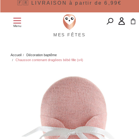
🇫🇷 LIVRAISON à partir de 6,99€
Menu
MES FÊTES
Accueil
Décoration baptême
Chausson contenant dragéees bébé fille (x4)