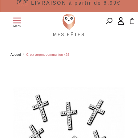
🇫🇷 LIVRAISON à partir de 6,99€
Menu
MES FÊTES
Accueil
Croix argent communion x25