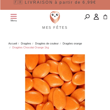
🇫🇷 LIVRAISON à partir de 6,99€
Menu
MES FÊTES
Accueil
Dragées
Dragées de couleur
Dragées orange
Dragées Chocolat Orange 1kg