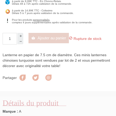
à partir de 9,99€ TTC - En Chrono-Relais.
Délais 48 à 72h après validation de la commande.
à partir de 14,99€ TTC - Colissimo
Délais 5 à 7 jours après validation de la commande.
Pour les produits
personnalisés
,
comptez 4 jours supplémentaires après validation de la commande.
Ajouter au panier


Rupture de stock
Lanterne en papier de 7.5 cm de diamètre. Ces minis lanternes
chinoises turquoise sont vendues par lot de 2 et vous permettront
décorer avec originalité votre table!
Partager
Tweet
Pinterest
Partager
Détails du produit
Marque :
A