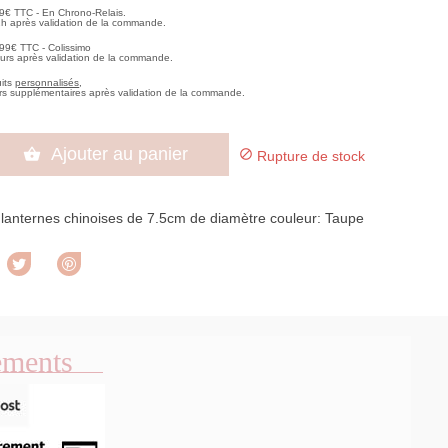
99€ TTC - En Chrono-Relais.
2h après validation de la commande.
,99€ TTC - Colissimo
ours après validation de la commande.
uits
personnalisés
,
rs supplémentaires après validation de la commande.
Ajouter au panier


Rupture de stock
 lanternes chinoises de 7.5cm de diamètre couleur: Taupe
rtager
Tweet
Pinterest
ements