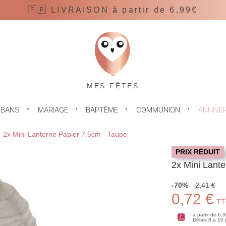
🇫🇷 LIVRAISON à partir de 6,99€
MES FÊTES
UBANS
MARIAGE
BAPTÊME
COMMUNION
ANNIVE
2x Mini Lanterne Papier 7.5cm - Taupe
PRIX RÉDUIT
2x Mini Lant
-70%
2,41 €
0,72 €
TT
à partir de 6,
Délais 8 à 10