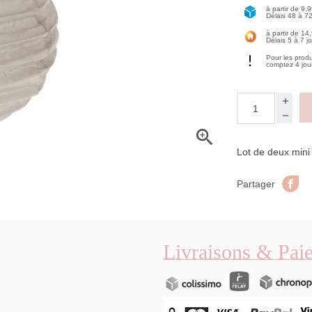
à partir de 9,
Délais 48 à 7
à partir de 14
Délais 5 à 7 j
Pour les prod
comptez 4 jou

Lot de deux mini
Pa
Partager
Livraisons & Pai