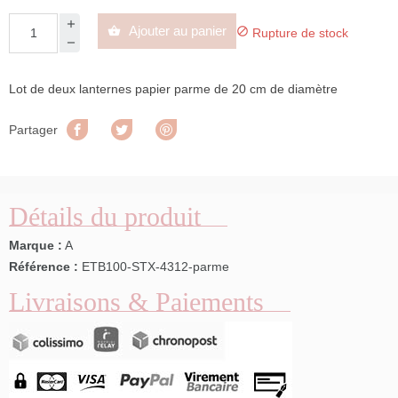
Ajouter au panier


Rupture de stock
Lot de deux lanternes papier parme de 20 cm de diamètre
Partager
Tweet
Pinterest
Partager
Détails du produit
Marque :
A
Référence :
ETB100-STX-4312-parme
Livraisons & Paiements