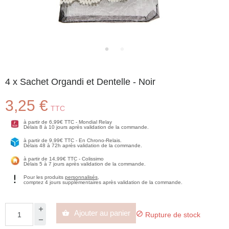
4 x Sachet Organdi et Dentelle - Noir
3,25 €
TTC
à partir de 6,99€ TTC - Mondial Relay
Délais 8 à 10 jours après validation de la commande.
à partir de 9,99€ TTC - En Chrono-Relais.
Délais 48 à 72h après validation de la commande.
à partir de 14,99€ TTC - Colissimo
Délais 5 à 7 jours après validation de la commande.
Pour les produits
personnalisés
,
comptez 4 jours supplémentaires après validation de la commande.
Ajouter au panier


Rupture de stock