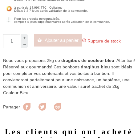
à partir de 14,99€ TTC - Colissimo
Délais 5 à 7 jours après validation de la commande.
Pour les produits
personnalisés
,
comptez 4 jours supplémentaires après validation de la commande.
Ajouter au panier


Rupture de stock
Nous vous proposons 2kg de
dragibus de couleur bleu
. Attention!
Réservé aux gourmands! Ces bonbons
dragibus bleu
sont idéals
pour compléter vos contenants et vos
boites à bonbon
. Il
conviendront parfaitement pour une naissance, un baptême, une
communion et anniversaire. une valeur sûre! Sachet de 2kg
Couleur Bleu
Partager
Tweet
Pinterest
Partager
Les clients qui ont acheté