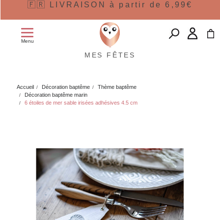
🇫🇷 LIVRAISON à partir de 6,99€
Menu
MES FÊTES
Accueil
Décoration baptême
Thème baptême
Décoration baptême marin
6 étoiles de mer sable irisées adhésives 4.5 cm