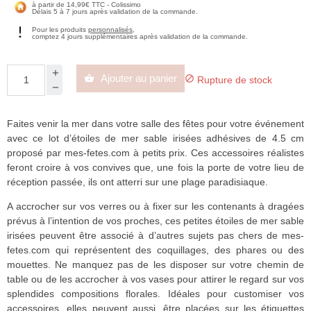
à partir de 14,99€ TTC - Colissimo
Délais 5 à 7 jours après validation de la commande.
Pour les produits
personnalisés
,
comptez 4 jours supplémentaires après validation de la commande.
Ajouter au panier


Rupture de stock
Faites venir la mer dans votre salle des fêtes pour votre événement
avec ce lot d’étoiles de mer sable irisées adhésives de 4.5 cm
proposé par mes-fetes.com à petits prix. Ces accessoires réalistes
feront croire à vos convives que, une fois la porte de votre lieu de
réception passée, ils ont atterri sur une plage paradisiaque.
A accrocher sur vos verres ou à fixer sur les contenants à dragées
prévus à l’intention de vos proches, ces petites étoiles de mer sable
irisées peuvent être associé à d’autres sujets pas chers de mes-
fetes.com qui représentent des coquillages, des phares ou des
mouettes. Ne manquez pas de les disposer sur votre chemin de
table ou de les accrocher à vos vases pour attirer le regard sur vos
splendides compositions florales. Idéales pour customiser vos
accessoires, elles peuvent aussi, être placées sur les étiquettes