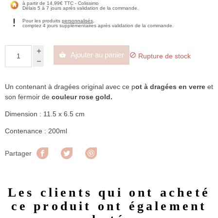
à partir de 14,99€ TTC - Colissimo
Délais 5 à 7 jours après validation de la commande.
Pour les produits
personnalisés
,
comptez 4 jours supplémentaires après validation de la commande.
Ajouter au panier


Rupture de stock
Un contenant à dragées original avec ce p
ot à dragées en verre
et
son fermoir de
couleur rose gold.
Dimension : 11.5 x 6.5 cm
Contenance : 200ml
Partager
Tweet
Pinterest
Partager
Les clients qui ont acheté
ce produit ont également