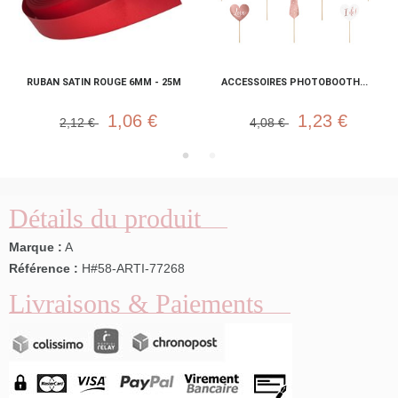
RUBAN SATIN ROUGE 6MM - 25M
ACCESSOIRES PHOTOBOOTH...
1,06 €
1,23 €
2,12 €
4,08 €
Détails du produit
Marque :
A
Référence :
H#58-ARTI-77268
Livraisons & Paiements