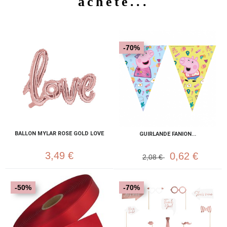
acheté...
-70%
BALLON MYLAR ROSE GOLD LOVE
GUIRLANDE FANION...
3,49 €
0,62 €
2,08 €
-50%
-70%