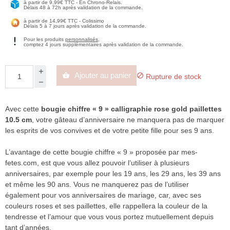
à partir de 9,99€ TTC - En Chrono-Relais.
Délais 48 à 72h après validation de la commande.
à partir de 14,99€ TTC - Colissimo
Délais 5 à 7 jours après validation de la commande.
Pour les produits
personnalisés
,
comptez 4 jours supplémentaires après validation de la commande.
Ajouter au panier


Rupture de stock
Avec cette
bougie chiffre « 9 » calligraphie rose gold paillettes
10.5 cm
, votre gâteau d’anniversaire ne manquera pas de marquer
les esprits de vos convives et de votre petite fille pour ses 9 ans.
L’avantage de cette bougie chiffre « 9 » proposée par mes-
fetes.com, est que vous allez pouvoir l’utiliser à plusieurs
anniversaires, par exemple pour les 19 ans, les 29 ans, les 39 ans
et même les 90 ans. Vous ne manquerez pas de l’utiliser
également pour vos anniversaires de mariage, car, avec ses
couleurs roses et ses paillettes, elle rappellera la couleur de la
tendresse et l’amour que vous vous portez mutuellement depuis
tant d’années.