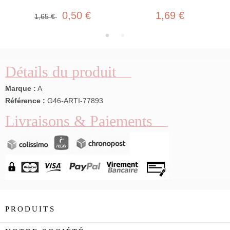
0,50 €
1,69 €
1,65 €
Détails du produit
Marque :
A
Référence :
G46-ARTI-77893
Livraisons & Paiements
PRODUITS
