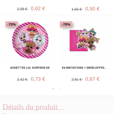
0,62 €
0,50 €
2,08 €
1,65 €
-70%
-70%
ASSIETTES LOL SURPRISE X8
X6 INVITATIONS + ENVELOPPES...
0,73 €
0,87 €
2,42 €
2,91 €
Détails du produit