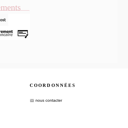
ements
COORDONNÉES
nous contacter
email