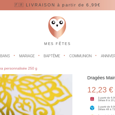
🇫🇷 LIVRAISON à partir de 6,99€
MES FÊTES
UBANS
MARIAGE
BAPTÊME
COMMUNION
ANNIVE
a personnalisée 250 g
Dragées Main
12,23 €
à partir de 6,
Délais 8 à 10
à partir de 9,
Délais 48 à 7