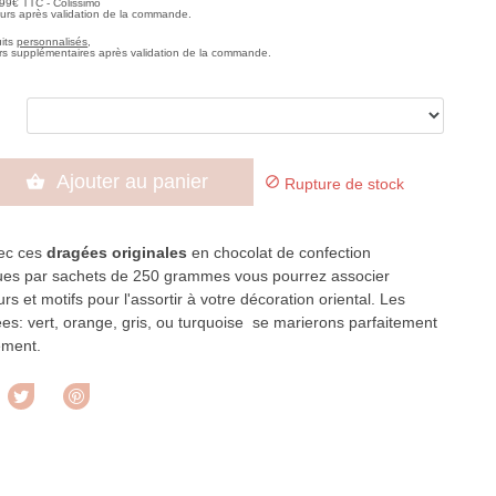
,99€ TTC - Colissimo
ours après validation de la commande.
uits
personnalisés
,
rs supplémentaires après validation de la commande.
Ajouter au panier


Rupture de stock
ec ces
dragées originales
en chocolat de confection
ues par sachets de 250 grammes vous pourrez associer
rs et motifs pour l'assortir à votre décoration oriental. Les
es: vert, orange, gris, ou turquoise se marierons parfaitement
ement.
rtager
Tweet
Pinterest