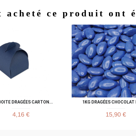
t acheté ce produit ont 
Aperçu rapide
Aperç


 BOITE DRAGÉES CARTON...
1KG DRAGÉES CHOCOLAT B
4,16 €
15,90 €