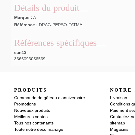
Détails du produit
Marque :
A
Référence :
DRAG-PERSO-FATMA
Références spécifiques
ean13
3666093056569
PRODUITS
NOTRE 
Commande de gâteau d'anniversaire
Livraison
Promotions
Conditions g
Nouveaux produits
Paiement séc
Meilleures ventes
Contactez-n
Tous nos contenants
sitemap
Toute notre deco mariage
Magasins