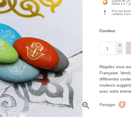
à partir de 14
Délais 5 à 7 j
Pour les prod
comptez 4 jou
Couleur
Régalez vous av
Française. Vend
différentes couleu
couleurs suggéré
avec votre évèn

Pa
Partager