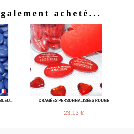
également acheté...
u rapide
Aperçu rapide

LEU...
DRAGÉES PERSONNALISÉES ROUGE
23,13 €