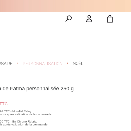
NOËL
RSAIRE
PERSONNALISATION
 de Fatma personnalisée 250 g
TTC
99€ TTC - Mondial Relay
 jours après validation de la commande.
99€ TTC - En Chrono-Relais.
2h après validation de la commande.