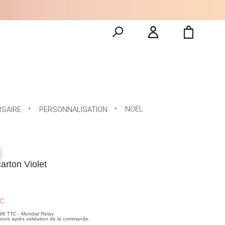
NOËL
RSAIRE
PERSONNALISATION
arton Violet
C
99€ TTC - Mondial Relay
 jours après validation de la commande.