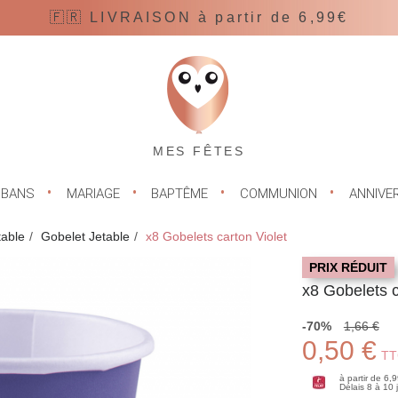
🇫🇷 LIVRAISON à partir de 6,99€
MES FÊTES
UBANS
MARIAGE
BAPTÊME
COMMUNION
ANNIVE
table
Gobelet Jetable
x8 Gobelets carton Violet
PRIX RÉDUIT
x8 Gobelets c
-70%
1,66 €
0,50 €
TT
à partir de 6,
Délais 8 à 10