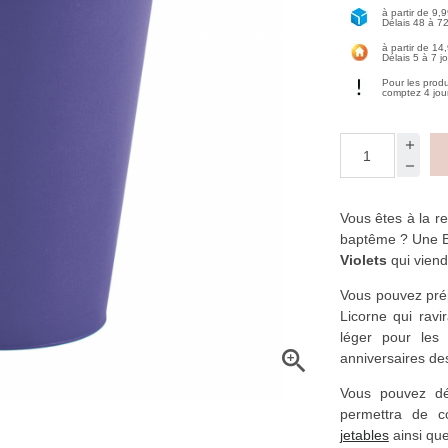
à partir de 9,
Délais 48 à 7
à partir de 14
Délais 5 à 7 j
Pour les prod
comptez 4 jou
Vous êtes à la 
baptême ? Une 
Violets
qui viend
Vous pouvez prép
Licorne qui ravir
léger pour les

anniversaires des
Vous pouvez dé
permettra de c
jetables
ainsi que