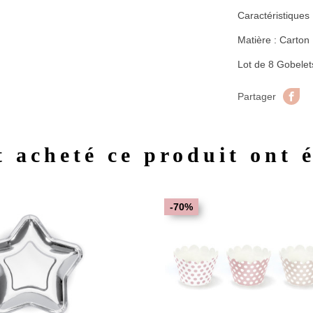
Caractéristiques
Matière : Carton
Lot de 8 Gobelet
Pa
Partager
t acheté ce produit ont 
Aperçu rapide
Aperç


-70%