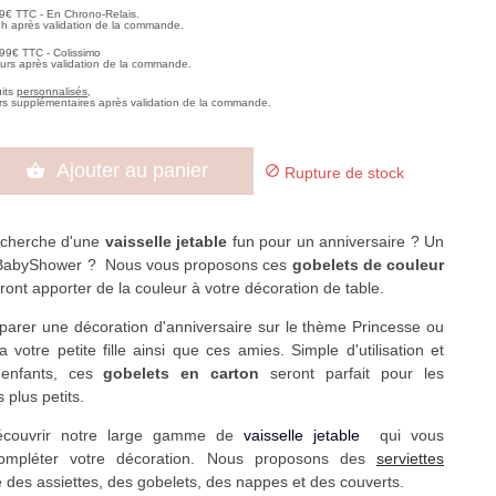
99€ TTC - En Chrono-Relais.
2h après validation de la commande.
,99€ TTC - Colissimo
ours après validation de la commande.
uits
personnalisés
,
rs supplémentaires après validation de la commande.
Ajouter au panier


Rupture de stock
recherche d'une
vaisselle jetable
fun pour un anniversaire ? Un
BabyShower ? Nous vous proposons ces
gobelets de couleur
ront apporter de la couleur à votre décoration de table.
arer une décoration d'anniversaire sur le thème Princesse ou
a votre petite fille ainsi que ces amies. Simple d'utilisation et
 enfants, ces
gobelets en carton
seront parfait pour les
 plus petits.
couvrir notre large gamme de
vaisselle jetable
qui vous
ompléter votre décoration. Nous proposons des
serviettes
 des assiettes, des gobelets, des nappes et des couverts.