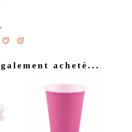
 :
s.
rtager
Tweet
Pinterest
également acheté...
u rapide
Aperçu rapide
