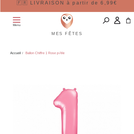
🇫🇷 LIVRAISON à partir de 6,99€
Menu
MES FÊTES
Accueil
Ballon Chiffre 1 Rose p√¢le