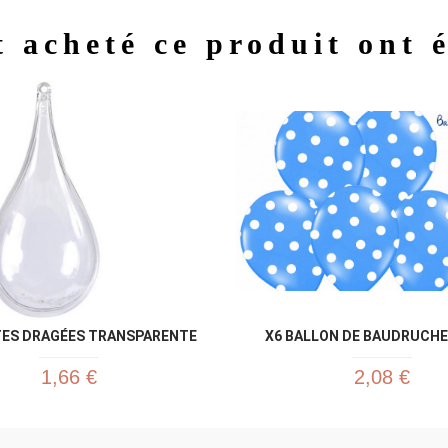
t acheté ce produit ont 
Aperçu rapide
Aperç


TES DRAGÉES TRANSPARENTE
X6 BALLON DE BAUDRUCHE 
1,66 €
2,08 €