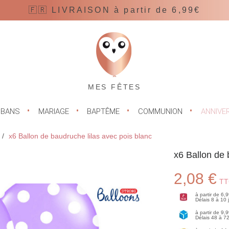
🇫🇷 LIVRAISON à partir de 6,99€
MES FÊTES
UBANS
MARIAGE
BAPTÊME
COMMUNION
ANNIVE
x6 Ballon de baudruche lilas avec pois blanc
x6 Ballon de 
2,08 €
TT
à partir de 6,
Délais 8 à 10
à partir de 9,
Délais 48 à 7