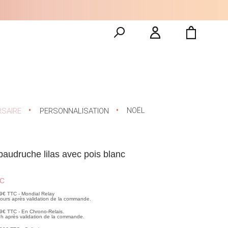
NOËL
RSAIRE
PERSONNALISATION
baudruche lilas avec pois blanc
C
99€ TTC - Mondial Relay
 jours après validation de la commande.
99€ TTC - En Chrono-Relais.
2h après validation de la commande.