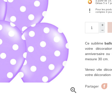
à partir de 14
Délais 5 à 7 j
Pour les prod
comptez 4 jou
Ce sublime
ball
votre décorati
anniversaire ou 
mesure 30 cm.
Venez vite déco
votre décoration 
Pa
Partager
