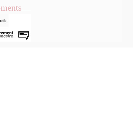
ements
Aperçu rapide
