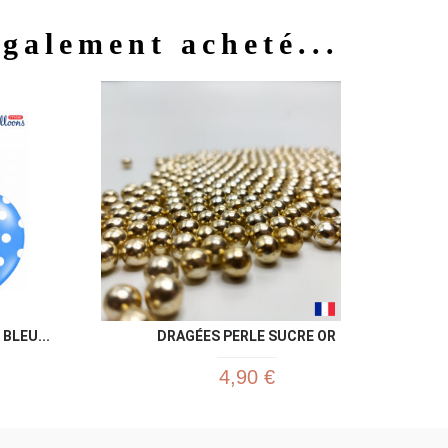
également acheté...
u rapide
Aperçu rapide

BLEU...
DRAGÉES PERLE SUCRE OR
4,90 €