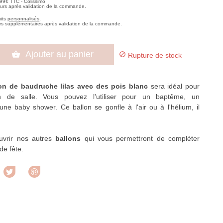
,99€ TTC - Colissimo
ours après validation de la commande.
uits
personnalisés
,
rs supplémentaires après validation de la commande.
Ajouter au panier


Rupture de stock
on de baudruche lilas avec des pois blanc
sera idéal pour
on de salle. Vous pouvez l'utiliser pour un baptême, un
une baby shower. Ce ballon se gonfle à l'air ou à l'hélium, il
uvrir nos autres
ballons
qui vous permettront de compléter
de fête.
rtager
Tweet
Pinterest