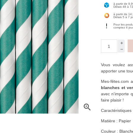
à partir de 9,
Délais 48 à 7
à partir de 14
Délais 5 à 7 j
Pour les prod
comptez 4 jou
Vous voulez ass
apporter une tou
Mes-fêtes.com a 
blanches et ve
avec n'importe 
faire plaisir !

Caractéristiques 
Matière : Papier
Couleur : Blanche