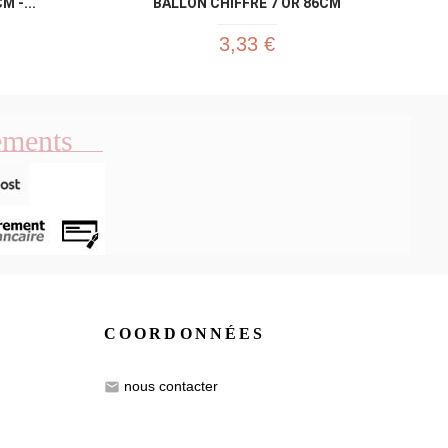
 -...
BALLON CHIFFRE 7 OR 86CM
3,33 €
ements
COORDONNÉES
nous contacter
email