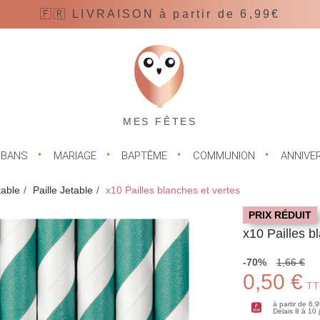
🇫🇷 LIVRAISON à partir de 6,99€
MES FÊTES
UBANS
MARIAGE
BAPTÊME
COMMUNION
ANNIVE
table
Paille Jetable
x10 Pailles blanches et vertes
PRIX RÉDUIT
x10 Pailles b
-70%
1,66 €
0,50 €
TT
à partir de 6,
Délais 8 à 10