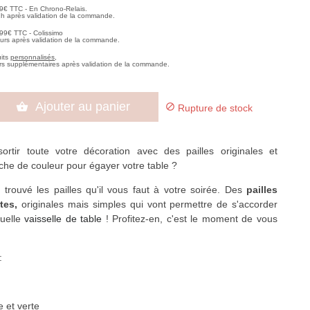
99€ TTC - En Chrono-Relais.
2h après validation de la commande.
,99€ TTC - Colissimo
ours après validation de la commande.
uits
personnalisés
,
rs supplémentaires après validation de la commande.
Ajouter au panier


Rupture de stock
ortir toute votre décoration avec des pailles originales et
che de couleur pour égayer votre table ?
trouvé les pailles qu'il vous faut à votre soirée. Des
pailles
rtes,
originales mais simples qui vont permettre de s'accorder
quelle
vaisselle de table
! Profitez-en, c'est le moment de vous
:
 et verte