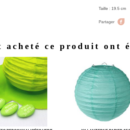
Taille : 19.5 cm
Pa
Partager
t acheté ce produit ont 
Aperçu rapide
Aperç

