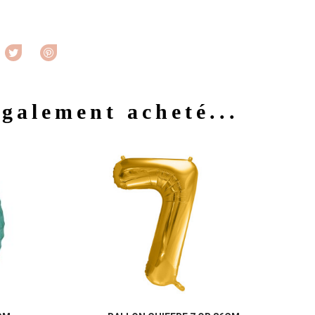
rtager
Tweet
Pinterest
également acheté...
u rapide
Aperçu rapide
