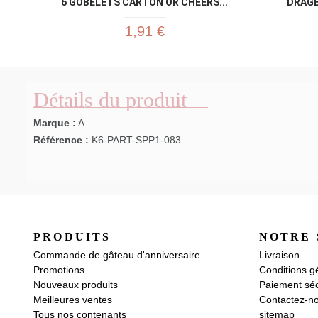
6 GOBELETS CARTON OR CHEERS...
DRAGÉ
1,91 €
Détails du produit
Marque :
A
Référence :
K6-PART-SPP1-083
PRODUITS
NOTRE 
Commande de gâteau d'anniversaire
Livraison
Promotions
Conditions g
Nouveaux produits
Paiement séc
Meilleures ventes
Contactez-n
Tous nos contenants
sitemap