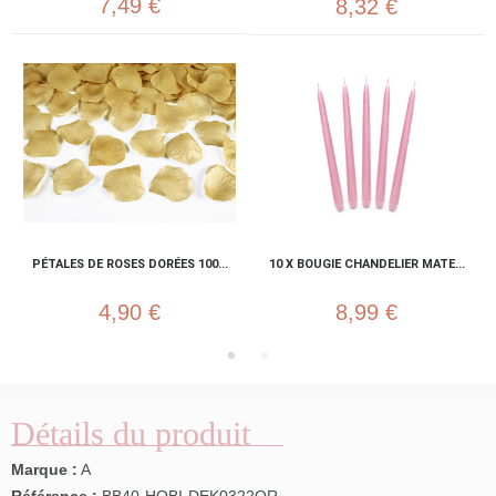
7,49 €
8,32 €
PÉTALES DE ROSES DORÉES 100...
10 X BOUGIE CHANDELIER MATE...
4,90 €
8,99 €
Détails du produit
Marque :
A
Référence :
BB40-HOBI-DEK0322OR