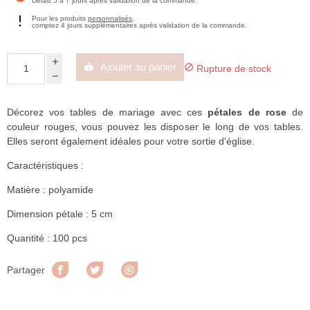
Délais 5 à 7 jours après validation de la commande.
Pour les produits
personnalisés
,
comptez 4 jours supplémentaires après validation de la commande.
Ajouter au panier


Rupture de stock
Décorez vos tables de mariage avec ces
pétales de rose
de
couleur rouges, vous pouvez les disposer le long de vos tables.
Elles seront également idéales pour votre sortie d'église.
Caractéristiques :
Matière : polyamide
Dimension pétale : 5 cm
Quantité : 100 pcs
Partager
Tweet
Pinterest
Partager