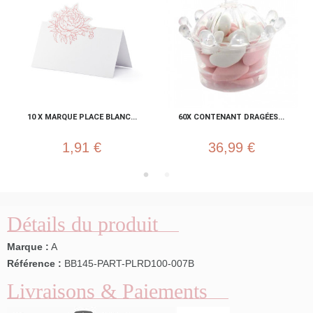
10 X MARQUE PLACE BLANC...
60X CONTENANT DRAGÉES...
1,91 €
36,99 €
Détails du produit
Marque :
A
Référence :
BB145-PART-PLRD100-007B
Livraisons & Paiements