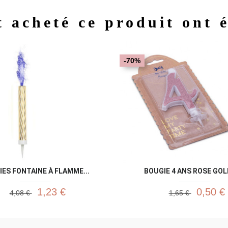
t acheté ce produit ont 
Aperçu rapide
Aperç


-70%
ES FONTAINE À FLAMME...
BOUGIE 4 ANS ROSE GOLD
1,23 €
0,50 €
4,08 €
1,65 €