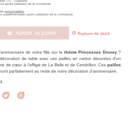
,99€ TTC - Colissimo
ours après validation de la commande.
uits
personnalisés
,
rs supplémentaires après validation de la commande.
Ajouter au panier


Rupture de stock
anniversaire de votre fille sur le
thème Princesses Disney
?
décoration de table avec ces pailles en carton décorées d'un
me de cœur à l’effigie de La Belle et de Cendrillon. Ces
pailles
ront parfaitement au reste de votre décoration d'anniversaire.
4.
rtager
Tweet
Pinterest