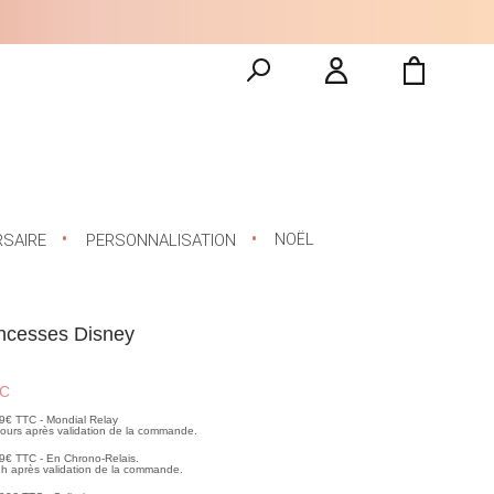
NOËL
RSAIRE
PERSONNALISATION
incesses Disney
C
99€ TTC - Mondial Relay
 jours après validation de la commande.
99€ TTC - En Chrono-Relais.
2h après validation de la commande.