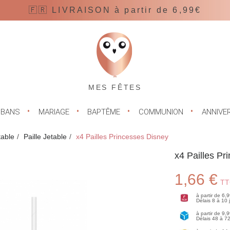
🇫🇷 LIVRAISON à partir de 6,99€
MES FÊTES
UBANS
MARIAGE
BAPTÊME
COMMUNION
ANNIVE
table
Paille Jetable
x4 Pailles Princesses Disney
x4 Pailles Pr
1,66 €
TT
à partir de 6,
Délais 8 à 10
à partir de 9,
Délais 48 à 7