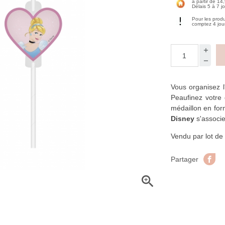
à partir de 14
Délais 5 à 7 j
Pour les prod
comptez 4 jou
Vous organisez l'
Peaufinez votre 
médaillon en for
Disney
s'associe
Vendu par lot de 
Pa
Partager
