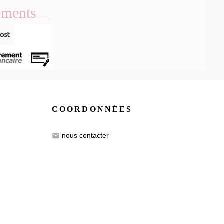
ements
COORDONNÉES
nous contacter
email