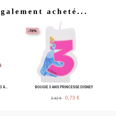
également acheté...
u rapide
Aperçu rapide

-70%
 À...
BOUGIE 3 ANS PRINCESSE DISNEY
0,73 €
2,42 €