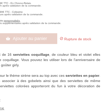
99€ TTC - En Chrono-Relais.
2h après validation de la commande.
,99€ TTC - Colissimo
ours après validation de la commande.
uits
personnalisés
,
rs supplémentaires après validation de la commande.
Ajouter au panier


Rupture de stock
ot de 16
serviettes coquillage
, de couleur bleu et violet elles
 coquillage. Vous pouvez les utiliser lors de l'anniversaire de
 goûter girly.
 sur le thème sirène sera au top avec ces
serviettes en papier
.
 associer à des gobelets ainsi que des serviettes de même
serviettes colorées apporteront du fun à votre décoration de
:
 16.