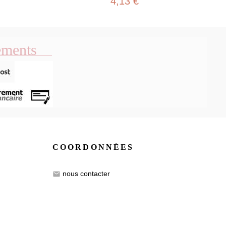
4,13 €
ements
COORDONNÉES
nous contacter
email