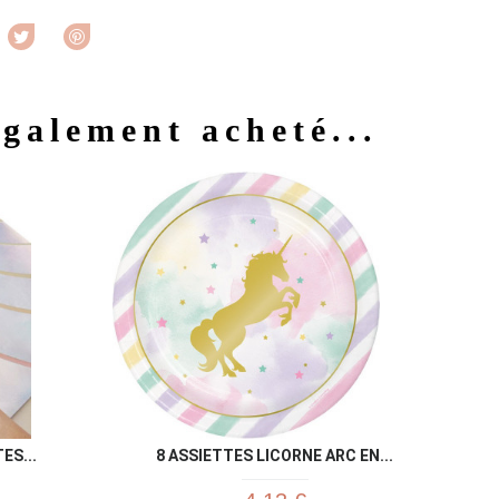
rtager
Tweet
Pinterest
également acheté...
u rapide
Aperçu rapide

ES...
8 ASSIETTES LICORNE ARC EN...