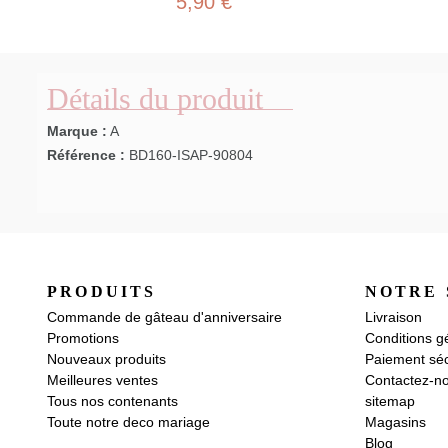
5,90 €
Détails du produit
Marque :
A
Référence :
BD160-ISAP-90804
PRODUITS
NOTRE 
Commande de gâteau d'anniversaire
Livraison
Promotions
Conditions g
Nouveaux produits
Paiement séc
Meilleures ventes
Contactez-n
Tous nos contenants
sitemap
Toute notre deco mariage
Magasins
Blog