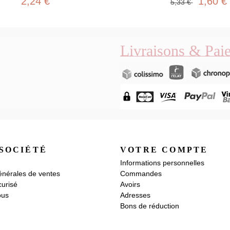
2,24 €
1,60 €
5,33 €
Livraisons & Pai
SOCIÉTÉ
VOTRE COMPTE
Informations personnelles
énérales de ventes
Commandes
urisé
Avoirs
ous
Adresses
Bons de réduction