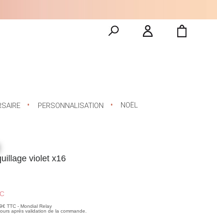
NOËL
RSAIRE
PERSONNALISATION
uillage violet x16
C
99€ TTC - Mondial Relay
 jours après validation de la commande.