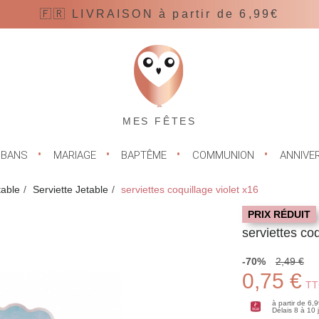
🇫🇷 LIVRAISON à partir de 6,99€
MES FÊTES
UBANS
MARIAGE
BAPTÊME
COMMUNION
ANNIVE
table
Serviette Jetable
serviettes coquillage violet x16
PRIX RÉDUIT
serviettes coq
-70%
2,49 €
0,75 €
TT
à partir de 6,
Délais 8 à 10