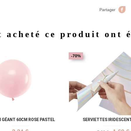
Pa
Partager
t acheté ce produit ont 
Aperçu rapide
Aperç


-70%
 GÉANT 60CM ROSE PASTEL
SERVIETTES IRIDESCENT