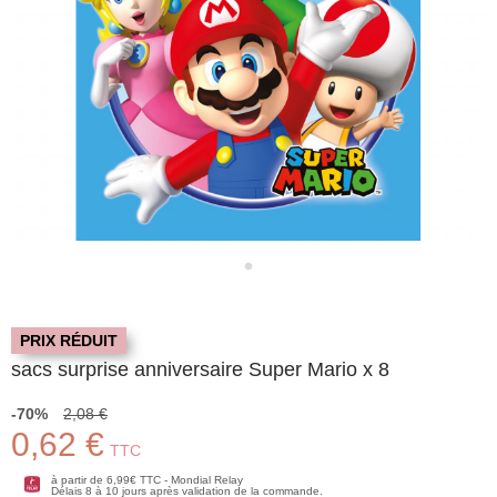
PRIX RÉDUIT
sacs surprise anniversaire Super Mario x 8
-70%
2,08 €
0,62 €
TTC
à partir de 6,99€ TTC - Mondial Relay
Délais 8 à 10 jours après validation de la commande.