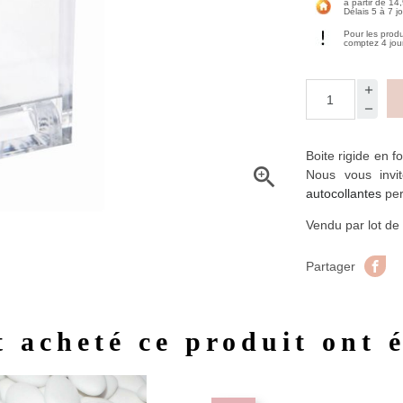
à partir de 14
Délais 5 à 7 j
Pour les prod
comptez 4 jou
Boite rigide en 

Nous vous invi
autocollantes
per
Vendu par lot de 
Pa
Partager
t acheté ce produit ont 
Aperçu rapide
Aperç

