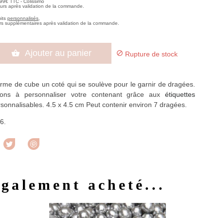
,99€ TTC - Colissimo
ours après validation de la commande.
uits
personnalisés
,
rs supplémentaires après validation de la commande.
Ajouter au panier


Rupture de stock
forme de cube un coté qui se soulève pour le garnir de dragées.
tons à personnaliser votre contenant grâce aux
étiquettes
sonnalisables. 4.5 x 4.5 cm Peut contenir environ 7 dragées.
6.
rtager
Tweet
Pinterest
également acheté...
u rapide
Aperçu rapide
