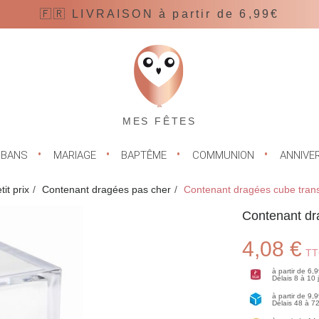
🇫🇷 LIVRAISON à partir de 6,99€
MES FÊTES
UBANS
MARIAGE
BAPTÊME
COMMUNION
ANNIVE
it prix
Contenant dragées pas cher
Contenant dragées cube tran
Contenant dr
4,08 €
TT
à partir de 6,
Délais 8 à 10
à partir de 9,
Délais 48 à 7