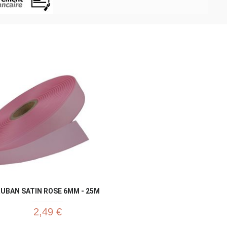
Aperçu rapide
Ap


UBAN SATIN ROSE 6MM - 25M
2,49 €