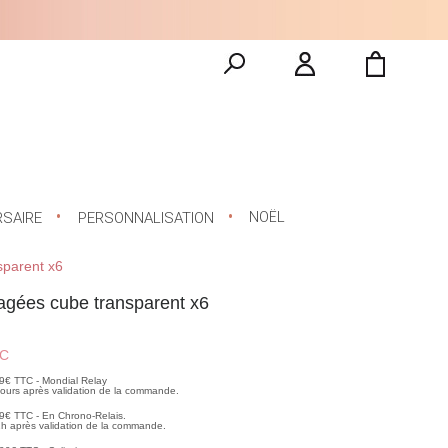
NOËL
RSAIRE
PERSONNALISATION
sparent x6
agées cube transparent x6
C
99€ TTC - Mondial Relay
 jours après validation de la commande.
99€ TTC - En Chrono-Relais.
2h après validation de la commande.