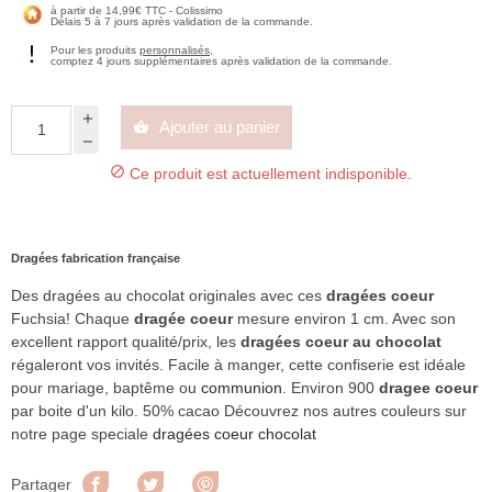
à partir de 14,99€ TTC - Colissimo
Délais 5 à 7 jours après validation de la commande.
Pour les produits
personnalisés
,
comptez 4 jours supplémentaires après validation de la commande.
Ajouter au panier


Ce produit est actuellement indisponible.
Dragées fabrication française
Des dragées au chocolat originales avec ces
dragées coeur
Fuchsia! Chaque
dragée coeur
mesure environ 1 cm. Avec son
excellent rapport qualité/prix, les
dragées coeur au chocolat
régaleront vos invités. Facile à manger, cette confiserie est idéale
pour mariage, baptême ou
communion
. Environ 900
dragee coeur
par boite d'un kilo. 50% cacao Découvrez nos autres couleurs sur
notre page speciale
dragées coeur chocolat
Partager
Tweet
Pinterest
Partager