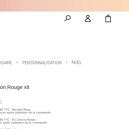
NOËL
RSAIRE
PERSONNALISATION
rton Rouge x8
C
99€ TTC - Mondial Relay
 jours après validation de la commande.
99€ TTC - En Chrono-Relais.
2h après validation de la commande.