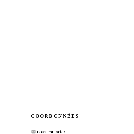
Aperçu rapide

COORDONNÉES
nous contacter
email