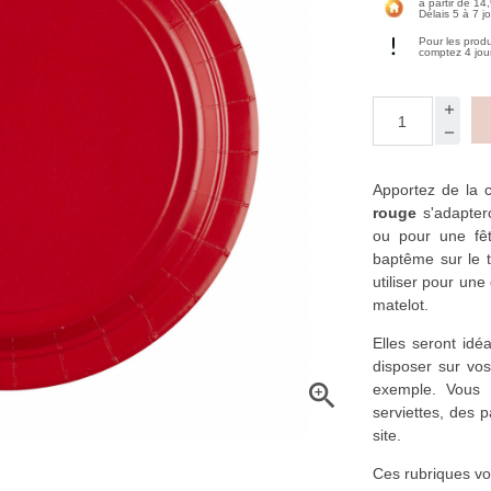
à partir de 14
Délais 5 à 7 j
Pour les prod
comptez 4 jou
Apportez de la 
rouge
s'adaptero
ou pour une fêt
baptême sur le 
utiliser pour une
matelot.
Elles seront idé
disposer sur vos

exemple. Vous
serviettes, des p
site.
Ces rubriques vo