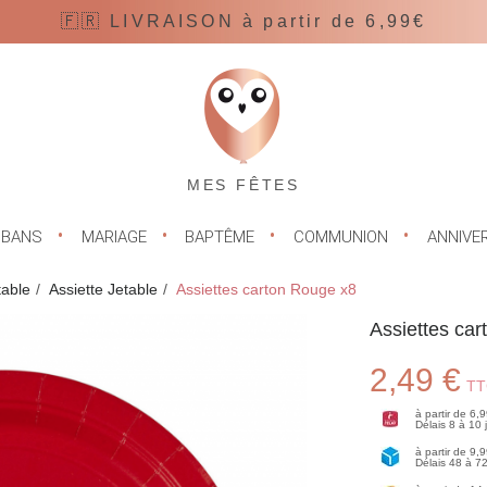
🇫🇷 LIVRAISON à partir de 6,99€
MES FÊTES
UBANS
MARIAGE
BAPTÊME
COMMUNION
ANNIVE
table
Assiette Jetable
Assiettes carton Rouge x8
Assiettes ca
2,49 €
TT
à partir de 6,
Délais 8 à 10
à partir de 9,
Délais 48 à 7