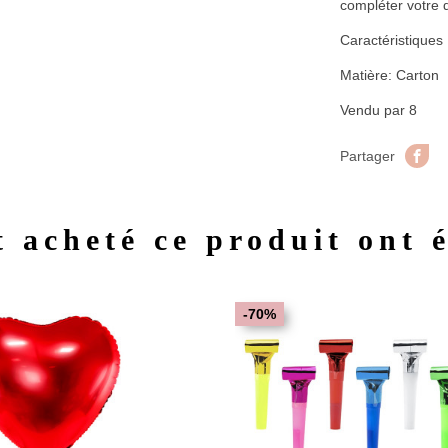
compléter votre 
Caractéristiques
Matière: Carton
Vendu par 8
Pa
Partager
t acheté ce produit ont 
Aperçu rapide
Aperç


-70%