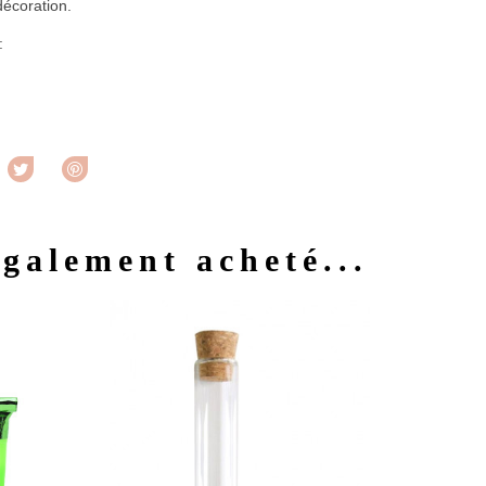
décoration.
 :
rtager
Tweet
Pinterest
également acheté...
u rapide
Aperçu rapide
