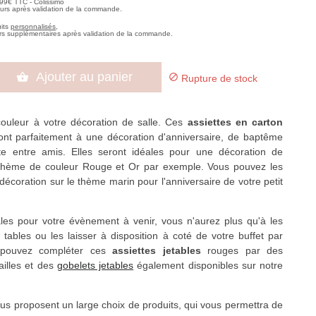
,99€ TTC - Colissimo
ours après validation de la commande.
uits
personnalisés
,
rs supplémentaires après validation de la commande.
Ajouter au panier


Rupture de stock
couleur à votre décoration de salle. Ces
assiettes en carton
nt parfaitement à une décoration d'anniversaire, de baptême
e entre amis. Elles seront idéales pour une décoration de
thème de couleur Rouge et Or par exemple. Vous pouvez les
 décoration sur le thème marin pour l'anniversaire de votre petit
ales pour votre évènement à venir, vous n'aurez plus qu'à les
 tables ou les laisser à disposition à coté de votre buffet par
 pouvez compléter ces
assiettes jetables
rouges par des
ailles et des
gobelets jetables
également disponibles sur notre
us proposent un large choix de produits, qui vous permettra de