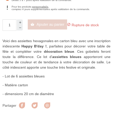
Délais 5 à 7 jours après validation de la commande.
Pour les produits
personnalisés
,
comptez 4 jours supplémentaires après validation de la commande.
Ajouter au panier


Rupture de stock
Voici des assiettes hexagonales en carton bleu avec une inscription
iridescente
Happy B'day !
, parfaites pour décorer votre table de
fête et compléter votre
décoration bleue
. C
es gobelets feront
toute la différence. Ce lot d'
assiettes
bleues
apporteront une
touche de couleur et de tendance à votre décoration de salle. Le
côté iridescent apporte une touche très festive et originale.
- Lot de 6 assiettes bleues
- Matière carton
- dimensions 20 cm de diamètre
Partager
Tweet
Pinterest
Partager