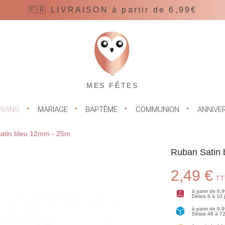
🇫🇷 LIVRAISON à partir de 6,99€
MES FÊTES
UBANS
MARIAGE
BAPTÊME
COMMUNION
ANNIVE
atin bleu 12mm - 25m
Ruban Satin
2,49 €
TT
à partir de 6,
Délais 8 à 10
à partir de 9,
Délais 48 à 7