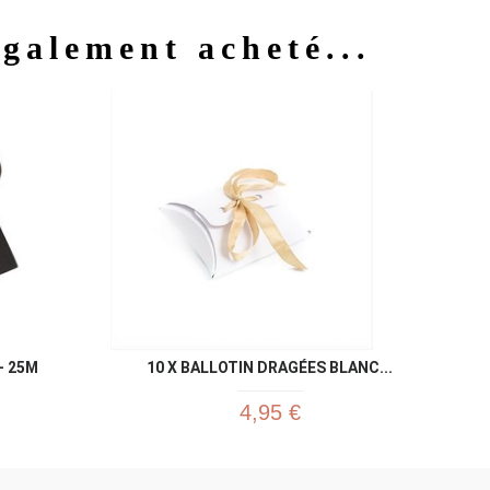
également acheté...
u rapide
Aperçu rapide

- 25M
10 X BALLOTIN DRAGÉES BLANC...
4,95 €