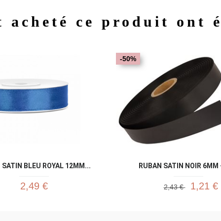
t acheté ce produit ont 
Aperçu rapide
Aperç


-50%
SATIN BLEU ROYAL 12MM...
RUBAN SATIN NOIR 6MM 
2,49 €
1,21 €
2,43 €