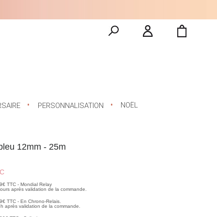
NOËL
RSAIRE
PERSONNALISATION
 bleu 12mm - 25m
C
99€ TTC - Mondial Relay
 jours après validation de la commande.
99€ TTC - En Chrono-Relais.
2h après validation de la commande.