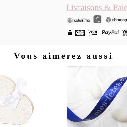
Livraisons & Pai
Vous aimerez aussi
Aperçu rapide
Aperç

