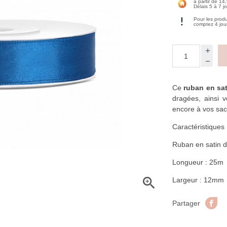
à partir de 14
Délais 5 à 7 j
Pour les prod
comptez 4 jou
Ce
ruban en sat
dragées, ainsi 
encore à vos sa
Caractéristiques
Ruban en satin d
Longueur : 25m

Largeur : 12mm
Pa
Partager