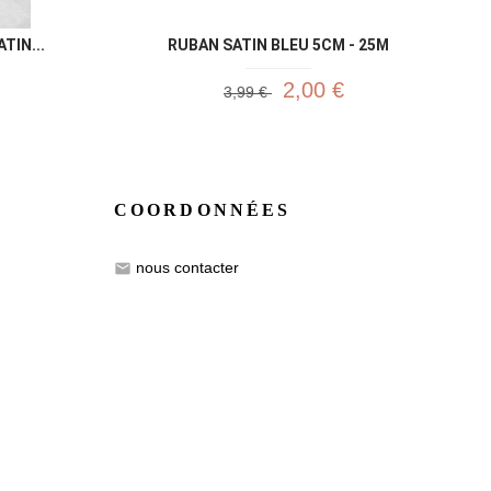
TIN...
RUBAN SATIN BLEU 5CM - 25M
2,00 €
3,99 €
COORDONNÉES
nous contacter
email