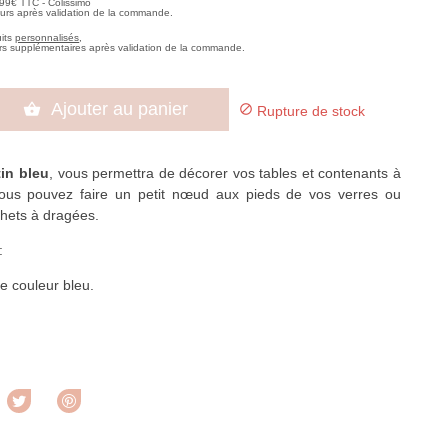
,99€ TTC - Colissimo
ours après validation de la commande.
uits
personnalisés
,
rs supplémentaires après validation de la commande.
Ajouter au panier


Rupture de stock
in bleu
, vous permettra de décorer vos tables et contenants à
vous pouvez faire un petit nœud aux pieds de vos verres ou
chets à dragées.
 :
e couleur bleu.
rtager
Tweet
Pinterest