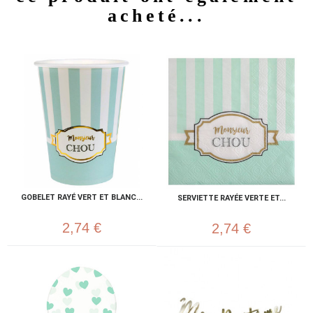
acheté...
GOBELET RAYÉ VERT ET BLANC...
SERVIETTE RAYÉE VERTE ET...
2,74 €
2,74 €